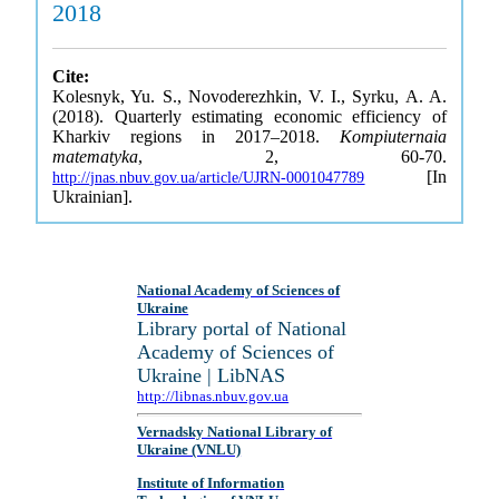
2018
Cite:
Kolesnyk, Yu. S., Novoderezhkin, V. I., Syrku, A. A.
(2018). Quarterly estimating economic efficiency of
Kharkiv regions in 2017–2018.
Kompiuternaia
matematyka
, 2, 60-70.
[In
http://jnas.nbuv.gov.ua/article/UJRN-0001047789
Ukrainian].
National Academy of Sciences of
Ukraine
Library portal of National
Academy of Sciences of
Ukraine | LibNAS
http://libnas.nbuv.gov.ua
Vernadsky National Library of
Ukraine (VNLU)
Institute of Information