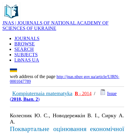
JNAS | JOURNALS OF NATIONAL ACADEMY OF
SCIENCES OF UKRAINE
JOURNALS
BROWSE
SEARCH
SUBJECTS
LibNAS UA
web address of the page
http://jnas.nbuv.gov.ua/article/UJRN-
0001047789
Kompiuternaia matematyka
В
- 2014
/
Issue
(
2018, Вып. 2
)
Колесник Ю. С., Новодережкін В. І., Сирку А.
А.
Поквартальне оцінювання економічної