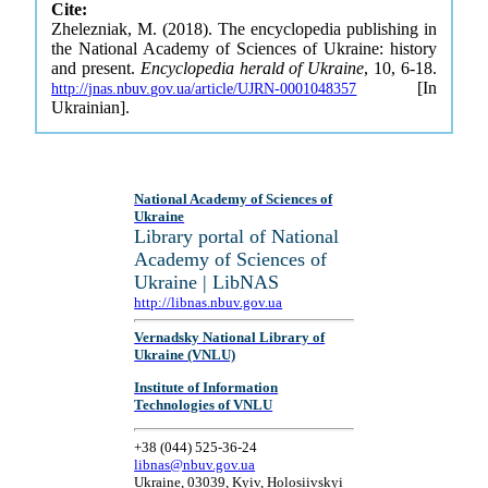
Cite:
Zhelezniak, M. (2018). The encyclopedia publishing in
the National Academy of Sciences of Ukraine: history
and present.
Encyclopedia herald of Ukraine
, 10, 6-18.
[In
http://jnas.nbuv.gov.ua/article/UJRN-0001048357
Ukrainian].
National Academy of Sciences of
Ukraine
Library portal of National
Academy of Sciences of
Ukraine | LibNAS
http://libnas.nbuv.gov.ua
Vernadsky National Library of
Ukraine (VNLU)
Institute of Information
Technologies of VNLU
+38 (044) 525-36-24
libnas@nbuv.gov.ua
Ukraine, 03039, Kyiv, Holosiivskyi