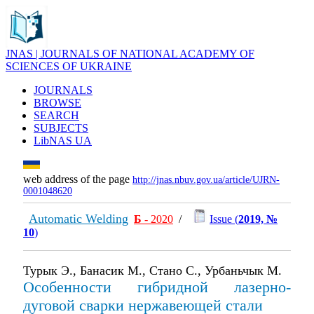
JNAS | JOURNALS OF NATIONAL ACADEMY OF
SCIENCES OF UKRAINE
JOURNALS
BROWSE
SEARCH
SUBJECTS
LibNAS UA
web address of the page
http://jnas.nbuv.gov.ua/article/UJRN-
0001048620
Automatic Welding
Б
- 2020
/
Issue (
2019, №
10
)
Турык Э., Банасик М., Стано С., Урбаньчык М.
Особенности гибридной лазерно-
дуговой сварки нержавеющей стали