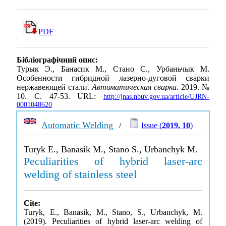
PDF
Бібліографічний опис:
Турык Э., Банасик М., Стано С., Урбаньчык М.
Особенности гибридной лазерно-дуговой сварки
нержавеющей стали.
Автоматическая сварка
. 2019. №
10. С. 47-53. URL:
http://jnas.nbuv.gov.ua/article/UJRN-
0001048620
Automatic Welding
/
Issue (
2019, 10
)
Turyk E., Banasik M., Stano S., Urbanchyk M.
Peculiarities of hybrid laser-arc
welding of stainless steel
Cite:
Turyk, E., Banasik, M., Stano, S., Urbanchyk, M.
(2019). Peculiarities of hybrid laser-arc welding of