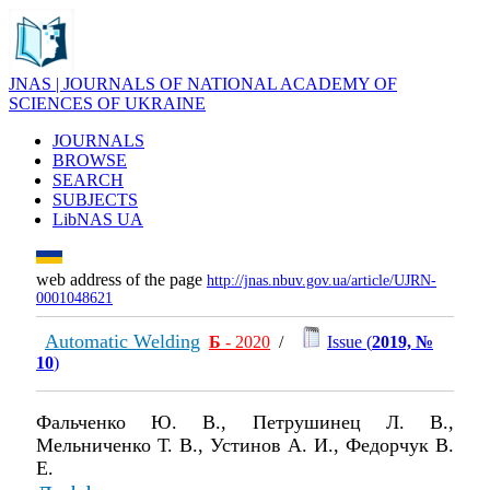
JNAS | JOURNALS OF NATIONAL ACADEMY OF
SCIENCES OF UKRAINE
JOURNALS
BROWSE
SEARCH
SUBJECTS
LibNAS UA
web address of the page
http://jnas.nbuv.gov.ua/article/UJRN-
0001048621
Automatic Welding
Б
- 2020
/
Issue (
2019, №
10
)
Фальченко Ю. В., Петрушинец Л. В.,
Мельниченко Т. В., Устинов А. И., Федорчук В.
Е.