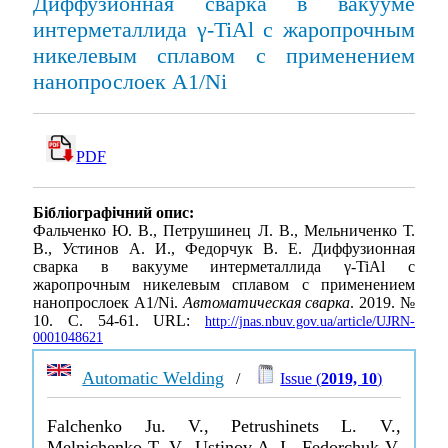
Диффузионная сварка в вакууме
интерметаллида γ-TiAl с жаропрочным
никелевым сплавом с применением
нанопрослоек A1/Ni
PDF
Бібліографічний опис:
Фальченко Ю. В., Петрушинец Л. В., Мельниченко Т.
В., Устинов А. И., Федорчук В. Е. Диффузионная
сварка в вакууме интерметаллида γ-TiAl с
жаропрочным никелевым сплавом с применением
нанопрослоек A1/Ni.
Автоматическая сварка
. 2019. №
10. С. 54-61. URL:
http://jnas.nbuv.gov.ua/article/UJRN-
0001048621
Automatic Welding
/
Issue (
2019, 10
)
Falchenko Ju. V., Petrushinets L. V.,
Melnichenko T. V., Ustinov A. I., Fedorchuk V.