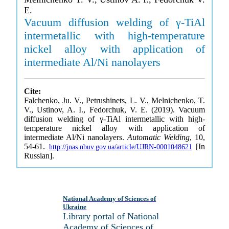
E.
Vacuum diffusion welding of γ-TiAl
intermetallic with high-temperature
nickel alloy with application of
intermediate Al/Ni nanolayers
Cite:
Falchenko, Ju. V., Petrushinets, L. V., Melnichenko, T.
V., Ustinov, A. I., Fedorchuk, V. E. (2019). Vacuum
diffusion welding of γ-TiAl intermetallic with high-
temperature nickel alloy with application of
intermediate Al/Ni nanolayers.
Automatic Welding
, 10,
54-61.
[In
http://jnas.nbuv.gov.ua/article/UJRN-0001048621
Russian].
National Academy of Sciences of
Ukraine
Library portal of National
Academy of Sciences of