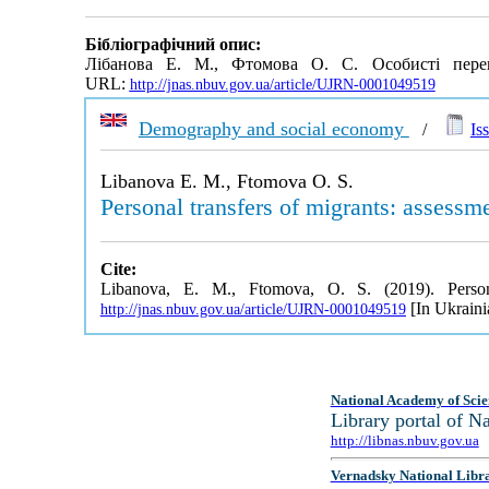
Бібліографічний опис:
Лібанова Е. М., Фтомова О. С. Особисті перек
URL:
http://jnas.nbuv.gov.ua/article/UJRN-0001049519
Demography and social economy
/
Is
Libanova E. M., Ftomova O. S.
Personal transfers of migrants: assessm
Cite:
Libanova, E. M., Ftomova, O. S. (2019). Person
[In Ukraini
http://jnas.nbuv.gov.ua/article/UJRN-0001049519
National Academy of Scie
Library portal of 
http://libnas.nbuv.gov.ua
Vernadsky National Libr