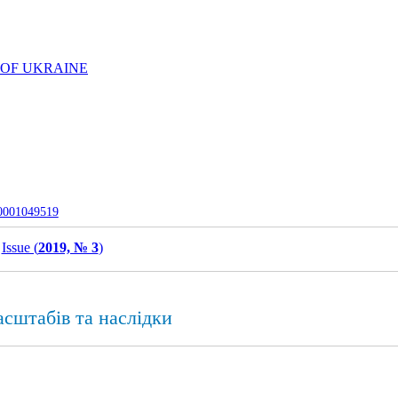
 OF UKRAINE
-0001049519
Issue (
2019, № 3
)
асштабів та наслідки