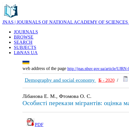
JNAS | JOURNALS OF NATIONAL ACADEMY OF SCIENCES
JOURNALS
BROWSE
SEARCH
SUBJECTS
LibNAS UA
web address of the page
http://jnas.nbuv.gov.ua/article/UJRN
Demography and social economy
Б
- 2020
/
Лібанова Е. М., Фтомова О. С.
Особисті перекази мігрантів: оцінка м
PDF