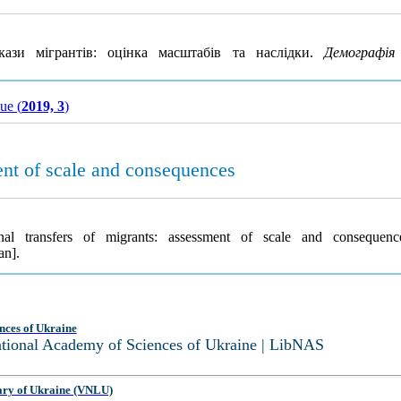
ази мігрантів: оцінка масштабів та наслідки.
Демографія
sue (
2019, 3
)
ent of scale and consequences
al transfers of migrants: assessment of scale and consequen
an].
nces of Ukraine
National Academy of Sciences of Ukraine | LibNAS
ary of Ukraine (VNLU)