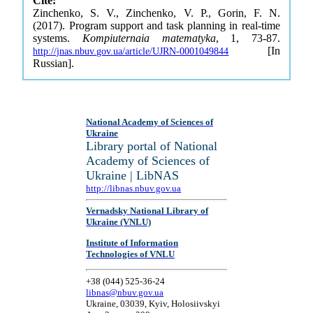
Cite:
Zinchenko, S. V., Zinchenko, V. P., Gorin, F. N.
(2017). Program support and task planning in real-time
systems.
Kompiuternaia matematyka
, 1, 73-87.
[In
http://jnas.nbuv.gov.ua/article/UJRN-0001049844
Russian].
National Academy of Sciences of
Ukraine
Library portal of National
Academy of Sciences of
Ukraine | LibNAS
http://libnas.nbuv.gov.ua
Vernadsky National Library of
Ukraine (VNLU)
Institute of Information
Technologies of VNLU
+38 (044) 525-36-24
libnas@nbuv.gov.ua
Ukraine, 03039, Kyiv, Holosiivskyi