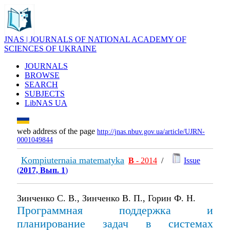
JNAS | JOURNALS OF NATIONAL ACADEMY OF
SCIENCES OF UKRAINE
JOURNALS
BROWSE
SEARCH
SUBJECTS
LibNAS UA
web address of the page
http://jnas.nbuv.gov.ua/article/UJRN-
0001049844
Kompiuternaia matematyka
В
- 2014
/
Issue
(
2017, Вып. 1
)
Зинченко С. В., Зинченко В. П., Горин Ф. Н.
Программная поддержка и
планирование задач в системах