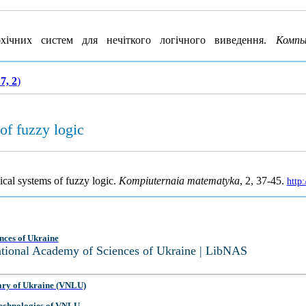
ічних систем для нечіткого логічного виведення.
Комп
7, 2
)
of fuzzy logic
cal systems of fuzzy logic.
Kompiuternaia matematyka
, 2, 37-45.
http
nces of Ukraine
National Academy of Sciences of Ukraine | LibNAS
ary of Ukraine (VNLU)
 Technologies of VNLU