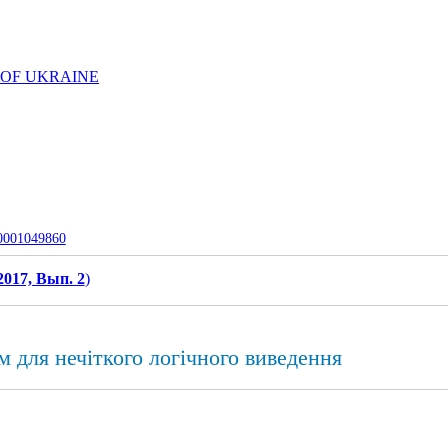
 OF UKRAINE
-0001049860
2017, Вып. 2
)
м для нечіткого логічного виведення