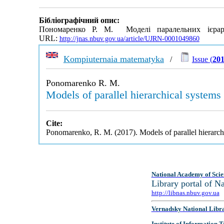
Бібліографічний опис:
Пономаренко Р. М. Моделі паралельних ієрарх
URL:
http://jnas.nbuv.gov.ua/article/UJRN-0001049860
Kompiuternaia matematyka
/
Issue (
201
Ponomarenko R. M.
Models of parallel hierarchical systems 
Cite:
Ponomarenko, R. M. (2017). Models of parallel hierarchi
National Academy of Scie
Library portal of 
http://libnas.nbuv.gov.ua
Vernadsky National Libr
Institute of Information