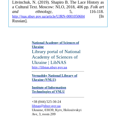
Litvinchuk, N. (2019). Shapiro B. The Lace History as
a Cultural Text. Moscow: NLO, 2018, 406 pp.
Folk art
and ethnology
, 5, 116-118.
[In
http://jnas.nbuv.gov.ua/article/UJRN-0001050604
Russian].
National Academy of Sciences of
Ukraine
Library portal of National
Academy of Sciences of
Ukraine | LibNAS
http://libnas.nbuv.gov.ua
Vernadsky National Library of
Ukraine (VNLU)
Institute of Information
Technologies of VNLU
+38 (044) 525-36-24
libnas@nbuv.gov.ua
Ukraine, 03039, Kyiv, Holosiivskyi
Ave, 3, room 209