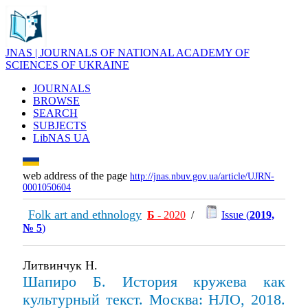
JNAS | JOURNALS OF NATIONAL ACADEMY OF
SCIENCES OF UKRAINE
JOURNALS
BROWSE
SEARCH
SUBJECTS
LibNAS UA
web address of the page
http://jnas.nbuv.gov.ua/article/UJRN-
0001050604
Folk art and ethnology
Б
- 2020
/
Issue (
2019,
№ 5
)
Литвинчук Н.
Шапиро Б. История кружева как
культурный текст. Москва: НЛО, 2018.