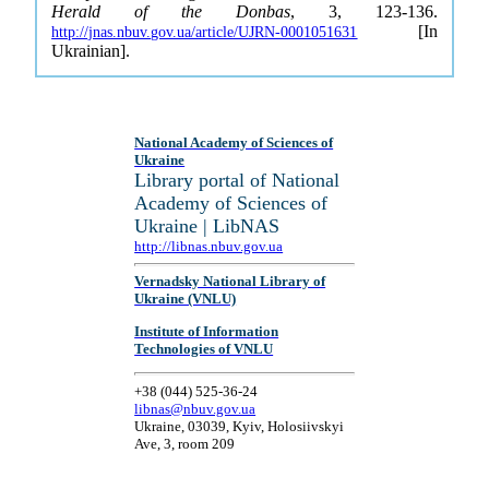
Herald of the Donbas
, 3, 123-136.
[In
http://jnas.nbuv.gov.ua/article/UJRN-0001051631
Ukrainian].
National Academy of Sciences of
Ukraine
Library portal of National
Academy of Sciences of
Ukraine | LibNAS
http://libnas.nbuv.gov.ua
Vernadsky National Library of
Ukraine (VNLU)
Institute of Information
Technologies of VNLU
+38 (044) 525-36-24
libnas@nbuv.gov.ua
Ukraine, 03039, Kyiv, Holosiivskyi
Ave, 3, room 209