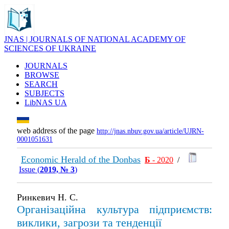
JNAS | JOURNALS OF NATIONAL ACADEMY OF
SCIENCES OF UKRAINE
JOURNALS
BROWSE
SEARCH
SUBJECTS
LibNAS UA
web address of the page
http://jnas.nbuv.gov.ua/article/UJRN-
0001051631
Economic Herald of the Donbas
Б
- 2020
/
Issue (
2019, № 3
)
Ринкевич Н. С.
Організаційна культура підприємств:
виклики, загрози та тенденції