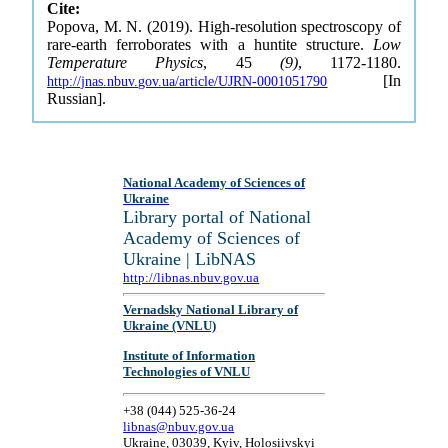
Cite:
Popova, M. N. (2019). High-resolution spectroscopy of
rare-earth ferroborates with a huntite structure.
Low
Temperature Physics
, 45
(9)
, 1172-1180.
[In
http://jnas.nbuv.gov.ua/article/UJRN-0001051790
Russian].
National Academy of Sciences of
Ukraine
Library portal of National
Academy of Sciences of
Ukraine | LibNAS
http://libnas.nbuv.gov.ua
Vernadsky National Library of
Ukraine (VNLU)
Institute of Information
Technologies of VNLU
+38 (044) 525-36-24
libnas@nbuv.gov.ua
Ukraine, 03039, Kyiv, Holosiivskyi