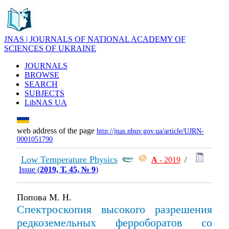
JNAS | JOURNALS OF NATIONAL ACADEMY OF
SCIENCES OF UKRAINE
JOURNALS
BROWSE
SEARCH
SUBJECTS
LibNAS UA
web address of the page
http://jnas.nbuv.gov.ua/article/UJRN-
0001051790
Low Temperature Physics
А
- 2019
/
Issue (
2019, Т. 45, № 9
)
Попова М. Н.
Спектроскопия высокого разрешения
редкоземельных ферроборатов со