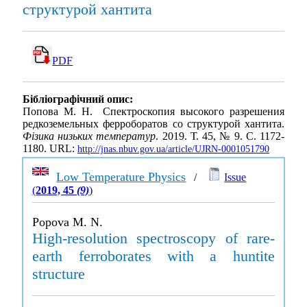
структурой хантита
PDF
Бібліографічний опис:
Попова М. Н. Спектроскопия высокого разрешения
редкоземельных ферроборатов со структурой хантита.
Фізика низьких температур
. 2019. Т. 45, № 9. С. 1172-
1180. URL:
http://jnas.nbuv.gov.ua/article/UJRN-0001051790
Low Temperature Physics
/
Issue
(
2019, 45
(9)
)
Popova M. N.
High-resolution spectroscopy of rare-
earth ferroborates with a huntite
structure