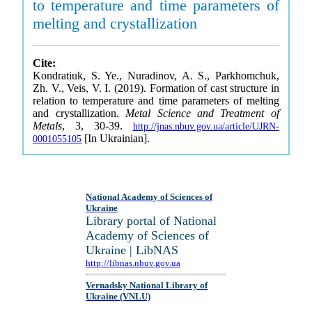
to temperature and time parameters of
melting and crystallization
Cite:
Kondratiuk, S. Ye., Nuradinov, A. S., Parkhomchuk,
Zh. V., Veis, V. I. (2019). Formation of cast structure in
relation to temperature and time parameters of melting
and crystallization.
Metal Science and Treatment of
Metals
, 3, 30-39.
http://jnas.nbuv.gov.ua/article/UJRN-
[In Ukrainian].
0001055105
National Academy of Sciences of
Ukraine
Library portal of National
Academy of Sciences of
Ukraine | LibNAS
http://libnas.nbuv.gov.ua
Vernadsky National Library of
Ukraine (VNLU)