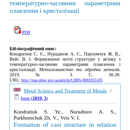
температурно-часовими параметрами
плавлення і кристалізації
PDF
Бібліографічний опис:
Кондратюк С. Є., Нурадінов А. С., Пархомчук Ж. В.,
Вейс В. І. Формування литої структури у зв'язку з
температурно-часовими параметрами плавлення і
кристалізації.
Металознавство та обробка металів
.
2019. № 3. С. 30-39.
URL:
http://jnas.nbuv.gov.ua/article/UJRN-0001055105
Metal Science and Treatment of Metals
/
Issue (
2019, 3
)
Kondratiuk S. Ye., Nuradinov A. S.,
Parkhomchuk Zh. V., Veis V. I.
Formation of cast structure in relation