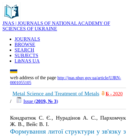
JNAS | JOURNALS OF NATIONAL ACADEMY OF
SCIENCES OF UKRAINE
JOURNALS
BROWSE
SEARCH
SUBJECTS
LibNAS UA
web address of the page
http://jnas.nbuv.gov.ua/article/UJRN-
0001055105
Metal Science and Treatment of Metals
Б
- 2020
/
Issue (
2019, № 3
)
Кондратюк С. Є., Нурадінов А. С., Пархомчук
Ж. В., Вейс В. І.
Формування литої структури у зв'язку з