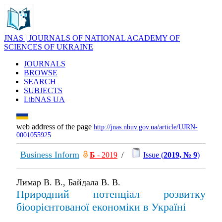
JNAS | JOURNALS OF NATIONAL ACADEMY OF
SCIENCES OF UKRAINE
JOURNALS
BROWSE
SEARCH
SUBJECTS
LibNAS UA
web address of the page
http://jnas.nbuv.gov.ua/article/UJRN-
0001055925
Business Inform
Б
- 2019
/
Issue (
2019, № 9
)
Лимар В. В., Байдала В. В.
Природний потенціал розвитку
біоорієнтованої економіки в Україні