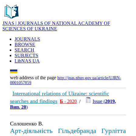
JNAS | JOURNALS OF NATIONAL ACADEMY OF
SCIENCES OF UKRAINE
JOURNALS
BROWSE
SEARCH
SUBJECTS
LibNAS UA
web address of the page
http://jnas.nbuv.gov.ua/article/UJRN-
0001057859
International relations of Ukraine: scientific
searches and findings
Б
- 2020
/
Issue (
2019,
Вип. 28
)
Солошенко В.
Арт-діяльність Гільдебранда Гурлітта