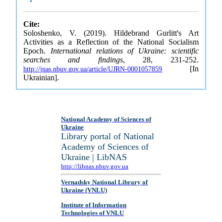
Cite:
Soloshenko, V. (2019). Hildebrand Gurlitt's Art
Activities as a Reflection of the National Socialism
Epoch.
International relations of Ukraine: scientific
searches and findings
, 28, 231-252.
[In
http://jnas.nbuv.gov.ua/article/UJRN-0001057859
Ukrainian].
National Academy of Sciences of
Ukraine
Library portal of National
Academy of Sciences of
Ukraine | LibNAS
http://libnas.nbuv.gov.ua
Vernadsky National Library of
Ukraine (VNLU)
Institute of Information
Technologies of VNLU