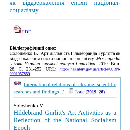
як віддзеркалення епохи націонал-
соціалізму
PDF
Бібліографічний опис:
Солошенко В. Арт-діяльність Гільдебранда Гурлітта як
віддзеркалення епохи націонал-соціалізму.
Міжнародні
зв'язки України: наукові пошуки і знахідки
. 2019. Вип.
28. С. 231-252. URL:
http://jnas.nbuv.gov.ua/article/UJRN-
0001057859
International relations of Ukraine: scientific
searches and findings
/
Issue (
2019, 28
)
Soloshenko V.
Hildebrand Gurlitt's Art Activities as a
Reflection of the National Socialism
Epoch