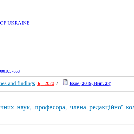
 OF UKRAINE
-0001057868
ches and findings
Б
- 2020
/
Issue (
2019, Вип. 28
)
чних наук, професора, члена редакційної ко