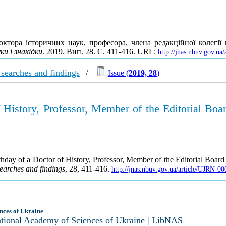
октора історичних наук, професора, члена редакційної колегі
и і знахідки
. 2019. Вип. 28. С. 411-416. URL:
http://jnas.nbuv.gov.u
c searches and findings
/
Issue (
2019, 28
)
f History, Professor, Member of the Editorial Boar
rthday of a Doctor of History, Professor, Member of the Editorial Board
 searches and findings
, 28, 411-416.
http://jnas.nbuv.gov.ua/article/UJRN-0
nces of Ukraine
National Academy of Sciences of Ukraine | LibNAS