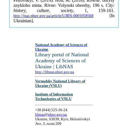
Petrovskyi, V. (2019). Hon, M. (2018). Równe: obrysy
znykloho mista. Rivne: Volynski oberehy, 196 s.
City:
history, culture, society
, 1, 159-161.
[In
http://jnas.nbuv.gov.ua/article/UJRN-0001058568
Ukrainian].
National Academy of Sciences of
Ukraine
Library portal of National
Academy of Sciences of
Ukraine | LibNAS
http://libnas.nbuv.gov.ua
Vernadsky National Library of
Ukraine (VNLU)
Institute of Information
Technologies of VNLU
+38 (044) 525-36-24
libnas@nbuv.gov.ua
Ukraine, 03039, Kyiv, Holosiivskyi
Ave, 3, room 209