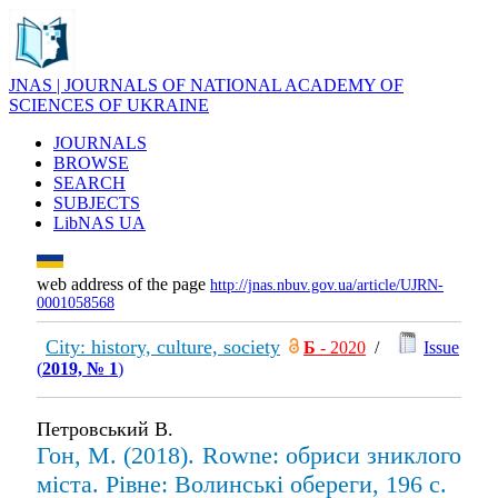
JNAS | JOURNALS OF NATIONAL ACADEMY OF
SCIENCES OF UKRAINE
JOURNALS
BROWSE
SEARCH
SUBJECTS
LibNAS UA
web address of the page
http://jnas.nbuv.gov.ua/article/UJRN-
0001058568
City: history, culture, society
Б
- 2020
/
Issue
(
2019, № 1
)
Петровський В.
Гон, М. (2018). Rowne: обриси зниклого
міста. Рівне: Волинські обереги, 196 с.