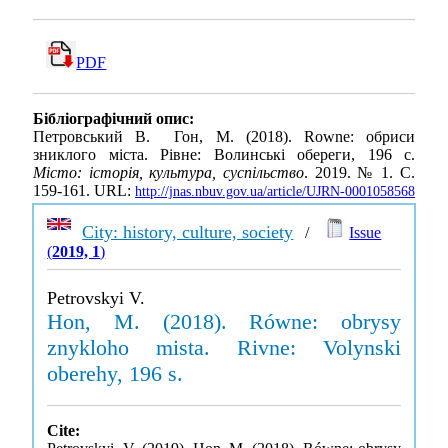
PDF
Бібліографічний опис:
Петровський В. Гон, М. (2018). Rowne: обриси
зниклого міста. Рівне: Волинські обереги, 196 с.
Місто: історія, культура, суспільство
. 2019. № 1. С.
159-161. URL:
http://jnas.nbuv.gov.ua/article/UJRN-0001058568
City: history, culture, society
/
Issue
(
2019, 1
)
Petrovskyi V.
Hon, M. (2018). Równe: obrysy
znykloho mista. Rivne: Volynski
oberehy, 196 s.
Cite: