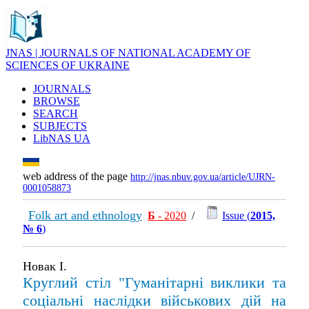
JNAS | JOURNALS OF NATIONAL ACADEMY OF
SCIENCES OF UKRAINE
JOURNALS
BROWSE
SEARCH
SUBJECTS
LibNAS UA
web address of the page
http://jnas.nbuv.gov.ua/article/UJRN-
0001058873
Folk art and ethnology
Б
- 2020
/
Issue (
2015,
№ 6
)
Новак І.
Круглий стіл "Гуманітарні виклики та
соціальні наслідки військових дій на