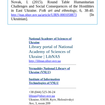
Novak, I. (2015). Round Table Humanitarian
Challenges and Social Consequences of the Hostilities
in East Ukraine.
Folk art and ethnology
, 6, 38-40.
[In
http://jnas.nbuv.gov.ua/article/UJRN-0001058873
Ukrainian].
National Academy of Sciences of
Ukraine
Library portal of National
Academy of Sciences of
Ukraine | LibNAS
http://libnas.nbuv.gov.ua
Vernadsky National Library of
Ukraine (VNLU)
Institute of Information
Technologies of VNLU
+38 (044) 525-36-24
libnas@nbuv.gov.ua
Ukraine, 03039, Kyiv, Holosiivskyi
Ave, 3, room 209