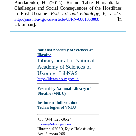
Bondarenko, H. (2015). Round Table Humanitarian
Challenges and Social Consequences of the Hostilities
in East Ukraine.
Folk art and ethnology
, 6, 71-73.
[In
http://jnas.nbuv.gov.ua/article/UJRN-0001058888
Ukrainian].
National Academy of Sciences of
Ukraine
Library portal of National
Academy of Sciences of
Ukraine | LibNAS
http://libnas.nbuv.gov.ua
Vernadsky National Library of
Ukraine (VNLU)
Institute of Information
Technologies of VNLU
+38 (044) 525-36-24
libnas@nbuv.gov.ua
Ukraine, 03039, Kyiv, Holosiivskyi
Ave, 3, room 209