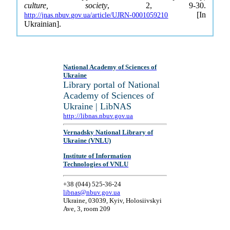
culture, society
, 2, 9-30.
[In
http://jnas.nbuv.gov.ua/article/UJRN-0001059210
Ukrainian].
National Academy of Sciences of
Ukraine
Library portal of National
Academy of Sciences of
Ukraine | LibNAS
http://libnas.nbuv.gov.ua
Vernadsky National Library of
Ukraine (VNLU)
Institute of Information
Technologies of VNLU
+38 (044) 525-36-24
libnas@nbuv.gov.ua
Ukraine, 03039, Kyiv, Holosiivskyi
Ave, 3, room 209