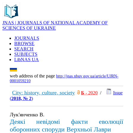
JNAS | JOURNALS OF NATIONAL ACADEMY OF
SCIENCES OF UKRAINE
JOURNALS
BROWSE
SEARCH
SUBJECTS
LibNAS UA
web address of the page
http://jnas.nbuv.gov.ua/article/UJRN-
0001059210
City: history, culture, society
Б
- 2020
/
Issue
(
2018, № 2
)
Лук'янченко В.
Деякі невідомі факти еволюції
оборонних споруди Верхньої Лаври