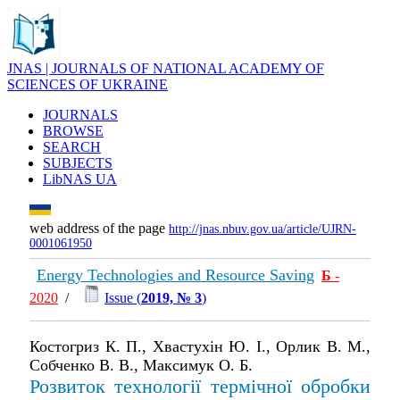
JNAS | JOURNALS OF NATIONAL ACADEMY OF
SCIENCES OF UKRAINE
JOURNALS
BROWSE
SEARCH
SUBJECTS
LibNAS UA
web address of the page
http://jnas.nbuv.gov.ua/article/UJRN-
0001061950
Energy Technologies and Resource Saving
Б
-
2020
/
Issue (
2019, № 3
)
Костогриз К. П., Хвастухін Ю. І., Орлик В. М.,
Собченко В. В., Максимук О. Б.
Розвиток технології термічної обробки