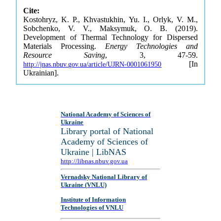
Cite:
Kostohryz, K. P., Khvastukhin, Yu. I., Orlyk, V. M.,
Sobchenko, V. V., Maksymuk, O. B. (2019).
Development of Thermal Technology for Dispersed
Materials Processing.
Energy Technologies and
Resource Saving
, 3, 47-59.
[In
http://jnas.nbuv.gov.ua/article/UJRN-0001061950
Ukrainian].
National Academy of Sciences of
Ukraine
Library portal of National
Academy of Sciences of
Ukraine | LibNAS
http://libnas.nbuv.gov.ua
Vernadsky National Library of
Ukraine (VNLU)
Institute of Information
Technologies of VNLU