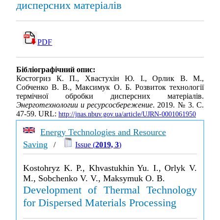
дисперсних матеріалів
PDF
Бібліографічний опис:
Костогриз К. П., Хвастухін Ю. І., Орлик В. М.,
Собченко В. В., Максимук О. Б. Розвиток технології
термічної обробки дисперсних матеріалів.
Энерготехнологии и ресурсосбережение
. 2019. № 3. С.
47-59. URL:
http://jnas.nbuv.gov.ua/article/UJRN-0001061950
Energy Technologies and Resource
Saving
/
Issue (
2019, 3
)
Kostohryz K. P., Khvastukhin Yu. I., Orlyk V.
M., Sobchenko V. V., Maksymuk O. B.
Development of Thermal Technology
for Dispersed Materials Processing