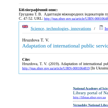
Бібліографічний опис:
Груздова Т. В. Адаптація міжнародних індикаторів п
С. 47-52. URL:
http://jnas.nbuv.gov.ua/article/UJRN-0001064
Science, technologies, innovations
/
Is
Hruzdova T. V.
Adaptation of international public servi
Cite:
Hruzdova, T. V. (2019). Adaptation of international pub
[In Ukraini
http://jnas.nbuv.gov.ua/article/UJRN-0001064819
National Academy of Scie
Library portal of 
http://libnas.nbuv.gov.ua
Vernadsky National Libr