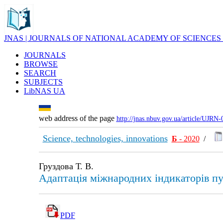
JNAS | JOURNALS OF NATIONAL ACADEMY OF SCIENCES
JOURNALS
BROWSE
SEARCH
SUBJECTS
LibNAS UA
web address of the page
http://jnas.nbuv.gov.ua/article/UJRN
Science, technologies, innovations
Б
- 2020
/
Груздова Т. В.
Адаптація міжнародних індикаторів пу
PDF