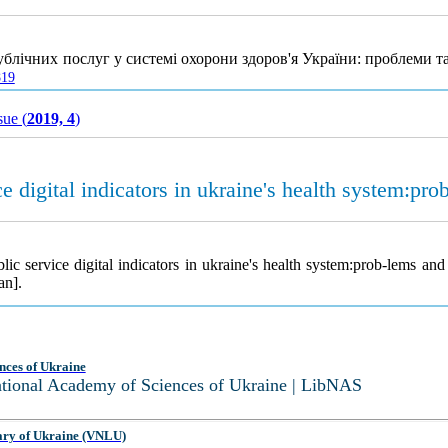
ублічних послуг у системі охорони здоров'я України: проблеми 
819
sue (
2019, 4
)
ce digital indicators in ukraine's health system:pr
lic service digital indicators in ukraine's health system:prob-lems and
an].
nces of Ukraine
National Academy of Sciences of Ukraine | LibNAS
ary of Ukraine (VNLU)