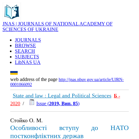
JNAS | JOURNALS OF NATIONAL ACADEMY OF
SCIENCES OF UKRAINE
JOURNALS
BROWSE
SEARCH
SUBJECTS
LibNAS UA
web address of the page
http://jnas.nbuv.gov.ua/article/UJRN-
0001066092
State and law : Legal and Political Sciences
Б
-
2020
/
Issue (
2019, Вип. 85
)
Стойко О. М.
Особливості вступу до НАТО
постконфліктних держав