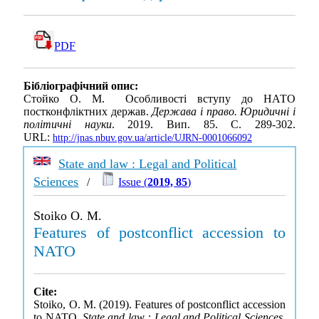
PDF
Бібліографічний опис:
Стойко О. М. Особливості вступу до НАТО
постконфліктних держав.
Держава і право. Юридичні і
політичні науки
. 2019. Вип. 85. С. 289-302.
URL:
http://jnas.nbuv.gov.ua/article/UJRN-0001066092
State and law : Legal and Political
Sciences
/
Issue (
2019, 85
)
Stoiko O. M.
Features of postconflict accession to
NATO
Cite:
Stoiko, O. M. (2019). Features of postconflict accession
to NATO.
State and law : Legal and Political Sciences
,