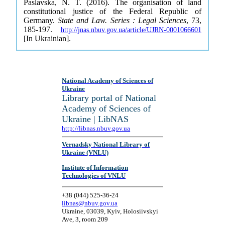
Paslavska, N. T. (2016). The organisation of land
constitutional justice of the Federal Republic of
Germany.
State and Law. Series : Legal Sciences
, 73,
185-197.
http://jnas.nbuv.gov.ua/article/UJRN-0001066601
[In Ukrainian].
National Academy of Sciences of
Ukraine
Library portal of National
Academy of Sciences of
Ukraine | LibNAS
http://libnas.nbuv.gov.ua
Vernadsky National Library of
Ukraine (VNLU)
Institute of Information
Technologies of VNLU
+38 (044) 525-36-24
libnas@nbuv.gov.ua
Ukraine, 03039, Kyiv, Holosiivskyi
Ave, 3, room 209