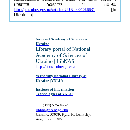
Political Sciences
, 74, 80-90.
[In
http://jnas.nbuv.gov.ua/article/UJRN-0001066631
Ukrainian].
National Academy of Sciences of
Ukraine
Library portal of National
Academy of Sciences of
Ukraine | LibNAS
http://libnas.nbuv.gov.ua
Vernadsky National Library of
Ukraine (VNLU)
Institute of Information
Technologies of VNLU
+38 (044) 525-36-24
libnas@nbuv.gov.ua
Ukraine, 03039, Kyiv, Holosiivskyi
Ave, 3, room 209