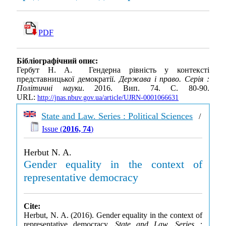
PDF
Бібліографічний опис:
Гербут Н. А. Гендерна рівність у контексті
представницької демократії.
Держава і право. Серія :
Політичні науки
. 2016. Вип. 74. С. 80-90.
URL:
http://jnas.nbuv.gov.ua/article/UJRN-0001066631
State and Law. Series : Political Sciences
/
Issue (
2016, 74
)
Herbut N. A.
Gender equality in the context of
representative democracy
Cite:
Herbut, N. A. (2016). Gender equality in the context of
representative democracy.
State and Law. Series :