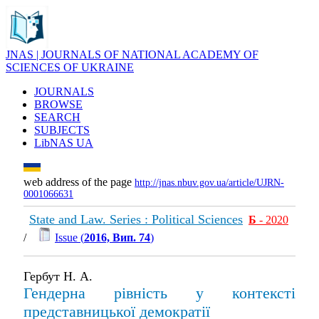
JNAS | JOURNALS OF NATIONAL ACADEMY OF
SCIENCES OF UKRAINE
JOURNALS
BROWSE
SEARCH
SUBJECTS
LibNAS UA
web address of the page
http://jnas.nbuv.gov.ua/article/UJRN-
0001066631
State and Law. Series : Political Sciences
Б
- 2020
/
Issue (
2016, Вип. 74
)
Гербут Н. А.
Гендерна рівність у контексті
представницької демократії