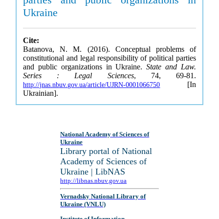
Ukraine
Cite:
Batanova, N. M. (2016). Conceptual problems of
constitutional and legal responsibility of political parties
and public organizations in Ukraine.
State and Law.
Series : Legal Sciences
, 74, 69-81.
[In
http://jnas.nbuv.gov.ua/article/UJRN-0001066750
Ukrainian].
National Academy of Sciences of
Ukraine
Library portal of National
Academy of Sciences of
Ukraine | LibNAS
http://libnas.nbuv.gov.ua
Vernadsky National Library of
Ukraine (VNLU)
Institute of Information