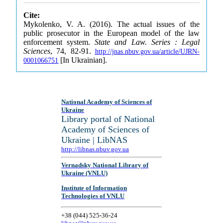
Cite:
Mykolenko, V. A. (2016). The actual issues of the
public prosecutor in the European model of the law
enforcement system.
State and Law. Series : Legal
Sciences
, 74, 82-91.
http://jnas.nbuv.gov.ua/article/UJRN-
[In Ukrainian].
0001066751
National Academy of Sciences of
Ukraine
Library portal of National
Academy of Sciences of
Ukraine | LibNAS
http://libnas.nbuv.gov.ua
Vernadsky National Library of
Ukraine (VNLU)
Institute of Information
Technologies of VNLU
+38 (044) 525-36-24