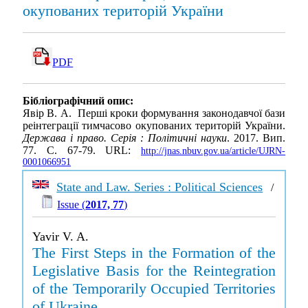
окупованих територій України
PDF
Бібліографічний опис:
Явір В. А. Перші кроки формування законодавчої бази
реінтеграції тимчасово окупованих територій України.
Держава і право. Серія : Політичні науки
. 2017. Вип.
77. С. 67-79. URL:
http://jnas.nbuv.gov.ua/article/UJRN-
0001066951
State and Law. Series : Political Sciences
/
Issue (
2017, 77
)
Yavir V. A.
The First Steps in the Formation of the
Legislative Basis for the Reintegration
of the Temporarily Occupied Territories
of Ukraine