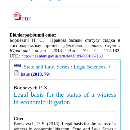
PDF
Бібліографічний опис:
Борцевич П. С. Правові засади статусу свідка в
господарському процесі.
Держава і право. Серія :
Юридичні науки
. 2018. Вип. 79. С. 172-182.
URL:
http://jnas.nbuv.gov.ua/article/UJRN-0001067160
State and Law. Series : Legal Sciences
/
Issue (
2018, 79
)
Bortsevych P. S.
Legal basis for the status of a witness
in economic litigation
Cite:
Bortsevych, P. S. (2018). Legal basis for the status of a
witness in economic litigation.
State and Law. Series :