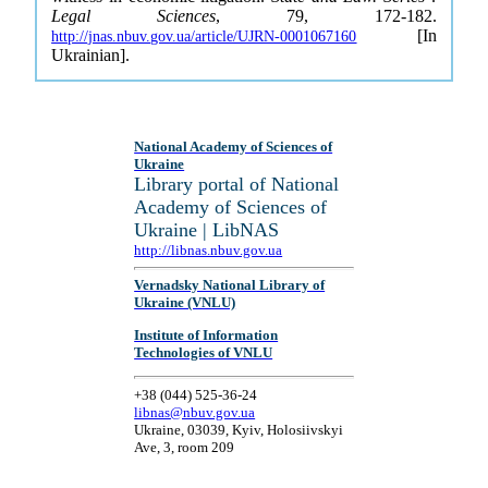
Legal Sciences
, 79, 172-182.
[In
http://jnas.nbuv.gov.ua/article/UJRN-0001067160
Ukrainian].
National Academy of Sciences of
Ukraine
Library portal of National
Academy of Sciences of
Ukraine | LibNAS
http://libnas.nbuv.gov.ua
Vernadsky National Library of
Ukraine (VNLU)
Institute of Information
Technologies of VNLU
+38 (044) 525-36-24
libnas@nbuv.gov.ua
Ukraine, 03039, Kyiv, Holosiivskyi
Ave, 3, room 209