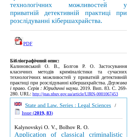
технологічних можливостей у
приватній детективній практиці при
розслідуванні кібершахрайства.
PDF
Бібліографічний опис:
Калиновський О. В., Болгов Р. О. Застосування
класичних методів криміналістики та сучасних
технологічних можливостей у приватній детективній
практиці при розслідуванні кібершахрайства.
Держава
і право. Серія : Юридичні науки
. 2019. Вип. 83. С. 269-
280. URL:
http://jnas.nbuv.gov.ua/article/UJRN-0001067453
State and Law. Series : Legal Sciences
/
Issue (
2019, 83
)
Kalynovskyi O. V., Bolhov R. O.
Application of classical criminalistic