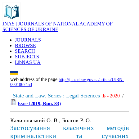
JNAS | JOURNALS OF NATIONAL ACADEMY OF
SCIENCES OF UKRAINE
JOURNALS
BROWSE
SEARCH
SUBJECTS
LibNAS UA
web address of the page
http://jnas.nbuv.gov.ua/article/UJRN-
0001067453
State and Law. Series : Legal Sciences
Б
- 2020
/
Issue (
2019, Вип. 83
)
Калиновський О. В., Болгов Р. О.
Застосування класичних методів
криміналістики та сучасних