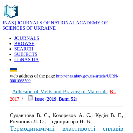
JNAS | JOURNALS OF NATIONAL ACADEMY OF
SCIENCES OF UKRAINE
JOURNALS
BROWSE
SEARCH
SUBJECTS
LibNAS UA
web address of the page
http://jnas.nbuv.gov.ua/article/UJRN-
0001068509
Adhesion of Melts and Brazing of Materials
В
-
2017
/
Issue (
2019, Вып. 52
)
Судавцова В. С., Козорєзов А. С., Кудін В. Г.,
Романова Л. О., Подопригора Н. В.
Термодинамічні властивості сплавів