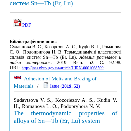
систем Sn—Tb (Er, Lu)
PDF
Бібліографічний опис:
Судавцова В. С., Козорєзов А. С., Кудін В. Г., Романова
Л. О., Подопригора Н. В. Термодинамічні властивості
сплавів систем Sn—Tb (Er, Lu).
Адгезия расплавов и
пайка материалов
. 2019. Вып. 52. С. 92-98.
URL:
http://jnas.nbuv.gov.ua/article/UJRN-0001068509
Adhesion of Melts and Brazing of
Materials
/
Issue (
2019, 52
)
Sudavtsova V. S., Kozoriezov A. S., Kudin V.
H., Romanova L. O., Podopryhora N. V.
The thermodynamic properties of
alloys of Sn—Tb (Er, Lu) system