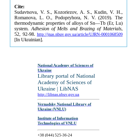
Cite:
Sudavtsova, V. S., Kozoriezov, A. S., Kudin, V. H.,
Romanova, L. O., Podopryhora, N. V. (2019). The
thermodynamic properties of alloys of Sn—Tb (Er, Lu)
system.
Adhesion of Melts and Brazing of Materials
,
52, 92-98.
http://jnas.nbuv.gov.ua/article/UJRN-0001068509
[In Ukrainian].
National Academy of Sciences of
Ukraine
Library portal of National
Academy of Sciences of
Ukraine | LibNAS
http://libnas.nbuv.gov.ua
Vernadsky National Library of
Ukraine (VNLU)
Institute of Information
Technologies of VNLU
+38 (044) 525-36-24