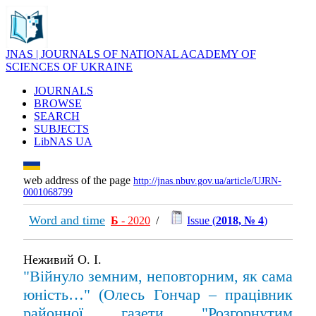
JNAS | JOURNALS OF NATIONAL ACADEMY OF
SCIENCES OF UKRAINE
JOURNALS
BROWSE
SEARCH
SUBJECTS
LibNAS UA
web address of the page
http://jnas.nbuv.gov.ua/article/UJRN-
0001068799
Word and time
Б
- 2020
/
Issue (
2018, № 4
)
Неживий О. І.
"Війнуло земним, неповторним, як сама
юність…" (Олесь Гончар – працівник
районної газети "Розгорнутим