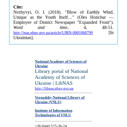
Cite:
Nezhyvyi, O. I. (2018). "Blow of Earthly Wind,
Unique as the Youth Itself…" (Oles Honchar —
Employee of District Newspaper "Expanded Front").
Word and time
, 4, 48-51.
[In
http://jnas.nbuv.gov.ua/article/UJRN-0001068799
Ukrainian].
National Academy of Sciences of
Ukraine
Library portal of National
Academy of Sciences of
Ukraine | LibNAS
http://libnas.nbuv.gov.ua
Vernadsky National Library of
Ukraine (VNLU)
Institute of Information
Technologies of VNLU
+38 (044) 525-36-24