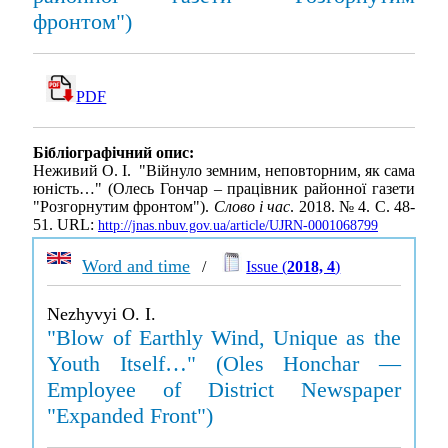
фронтом")
PDF
Бібліографічний опис:
Неживий О. І. "Війнуло земним, неповторним, як сама
юність…" (Олесь Гончар – працівник районної газети
"Розгорнутим фронтом").
Слово і час
. 2018. № 4. С. 48-
51. URL:
http://jnas.nbuv.gov.ua/article/UJRN-0001068799
Word and time
/
Issue (
2018, 4
)
Nezhyvyi O. I.
"Blow of Earthly Wind, Unique as the
Youth Itself…" (Oles Honchar —
Employee of District Newspaper
"Expanded Front")