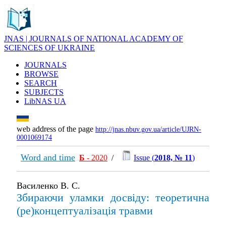
JNAS | JOURNALS OF NATIONAL ACADEMY OF
SCIENCES OF UKRAINE
JOURNALS
BROWSE
SEARCH
SUBJECTS
LibNAS UA
web address of the page
http://jnas.nbuv.gov.ua/article/UJRN-
0001069174
Word and time
Б
- 2020
/
Issue (
2018, № 11
)
Василенко В. С.
Збираючи уламки досвіду: теоретична
(ре)концептуалізація травми