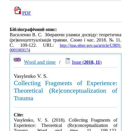
PDF
Бібліографічний опис:
Василенко В. С. Збираючи уламки досвіду: теоретична
(ре)концептуалізація травми.
Слово і час
. 2018. № 11.
С. 109-122. URL:
http://jnas.nbuv.gov.ua/article/UJRN-
0001069174
Word and time
/
Issue (
2018, 11
)
Vasylenko V. S.
Collecting Fragments of Experience:
Theoretical (Re)conceptualization of
Trauma
Cite:
Vasylenko, V. S. (2018). Collecting Fragments of
Experience: Theoretical (Re)conceptualization of
Trauma.
Word and time
, 11, 109-122.