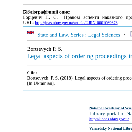
Бібліографічний опис:
Борцевич П. С. Правові аспекти наказного про
URL:
http://jnas.nbuv.gov.ua/article/UJRN-0001069673
State and Law. Series : Legal Sciences
/
Bortsevych P. S.
Legal aspects of ordering proceedings i
Cite:
Bortsevych, P. S. (2018). Legal aspects of ordering proc
[In Ukrainian].
National Academy of Scie
Library portal of 
http://libnas.nbuv.gov.ua
Vernadsky National Libr