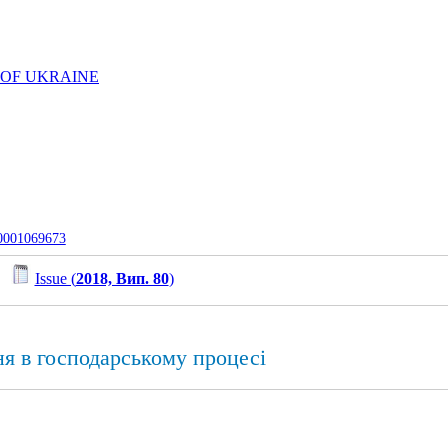
 OF UKRAINE
-0001069673
/
Issue (
2018, Вип. 80
)
я в господарському процесі