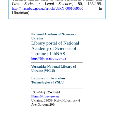
Law. Series : Legal Sciences
, 80, 188-199.
[In
http://jnas.nbuv.gov.ua/article/UJRN-0001069680
Ukrainian].
National Academy of Sciences of
Ukraine
Library portal of National
Academy of Sciences of
Ukraine | LibNAS
http://libnas.nbuv.gov.ua
Vernadsky National Library of
Ukraine (VNLU)
Institute of Information
Technologies of VNLU
+38 (044) 525-36-24
libnas@nbuv.gov.ua
Ukraine, 03039, Kyiv, Holosiivskyi
Ave, 3, room 209