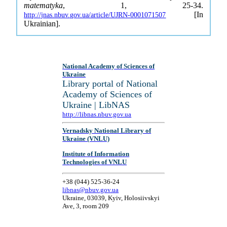
matematyka
, 1, 25-34.
[In
http://jnas.nbuv.gov.ua/article/UJRN-0001071507
Ukrainian].
National Academy of Sciences of
Ukraine
Library portal of National
Academy of Sciences of
Ukraine | LibNAS
http://libnas.nbuv.gov.ua
Vernadsky National Library of
Ukraine (VNLU)
Institute of Information
Technologies of VNLU
+38 (044) 525-36-24
libnas@nbuv.gov.ua
Ukraine, 03039, Kyiv, Holosiivskyi
Ave, 3, room 209