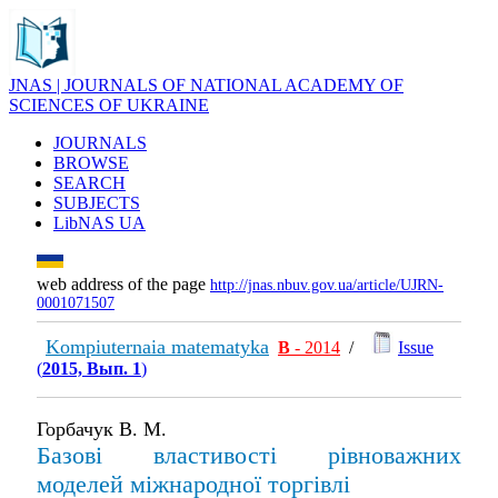
JNAS | JOURNALS OF NATIONAL ACADEMY OF
SCIENCES OF UKRAINE
JOURNALS
BROWSE
SEARCH
SUBJECTS
LibNAS UA
web address of the page
http://jnas.nbuv.gov.ua/article/UJRN-
0001071507
Kompiuternaia matematyka
В
- 2014
/
Issue
(
2015, Вып. 1
)
Горбачук В. М.
Базові властивості рівноважних
моделей міжнародної торгівлі