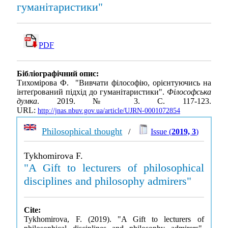
гуманітаристики"
PDF
Бібліографічний опис:
Тихомірова Ф. "Вивчати філософію, орієнтуючись на
інтеґрований підхід до гуманітаристики".
Філософська
думка
. 2019. № 3. С. 117-123.
URL:
http://jnas.nbuv.gov.ua/article/UJRN-0001072854
Philosophical thought
/
Issue (
2019, 3
)
Tykhomirova F.
"A Gift to lecturers of philosophical
disciplines and philosophy admirers"
Cite:
Tykhomirova, F. (2019). "A Gift to lecturers of