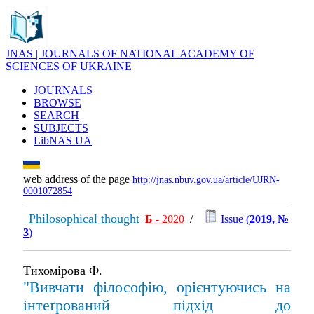
JNAS | JOURNALS OF NATIONAL ACADEMY OF
SCIENCES OF UKRAINE
JOURNALS
BROWSE
SEARCH
SUBJECTS
LibNAS UA
web address of the page
http://jnas.nbuv.gov.ua/article/UJRN-
0001072854
Philosophical thought
Б
- 2020
/
Issue (
2019, №
3
)
Тихомірова Ф.
"Вивчати філософію, орієнтуючись на
інтеґрований підхід до