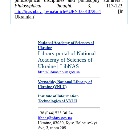
philosophical disciplines and philosophy admirers".
Philosophical thought
, 3, 117-123.
[In
http://jnas.nbuv.gov.ua/article/UJRN-0001072854
Ukrainian].
National Academy of Sciences of
Ukraine
Library portal of National
Academy of Sciences of
Ukraine | LibNAS
http://libnas.nbuv.gov.ua
Vernadsky National Library of
Ukraine (VNLU)
Institute of Information
Technologies of VNLU
+38 (044) 525-36-24
libnas@nbuv.gov.ua
Ukraine, 03039, Kyiv, Holosiivskyi
Ave, 3, room 209