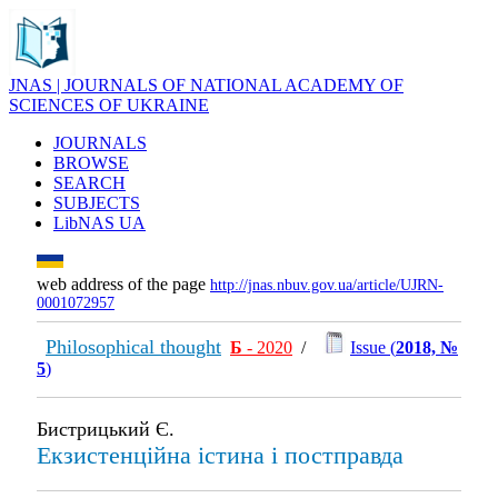
JNAS | JOURNALS OF NATIONAL ACADEMY OF
SCIENCES OF UKRAINE
JOURNALS
BROWSE
SEARCH
SUBJECTS
LibNAS UA
web address of the page
http://jnas.nbuv.gov.ua/article/UJRN-
0001072957
Philosophical thought
Б
- 2020
/
Issue (
2018, №
5
)
Бистрицький Є.
Екзистенційна істина і пост­правда