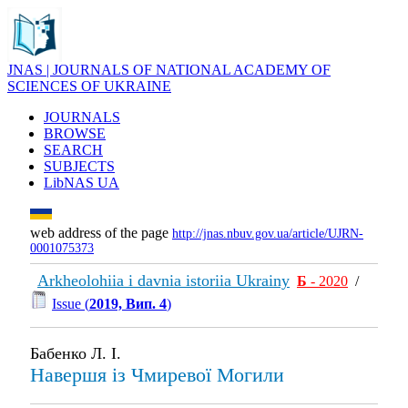
JNAS | JOURNALS OF NATIONAL ACADEMY OF
SCIENCES OF UKRAINE
JOURNALS
BROWSE
SEARCH
SUBJECTS
LibNAS UA
web address of the page
http://jnas.nbuv.gov.ua/article/UJRN-
0001075373
Arkheolohiia i davnia istoriia Ukrainy
Б
- 2020
/
Issue (
2019, Вип. 4
)
Бабенко Л. І.
Навершя із Чмиревої Могили