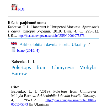
PDF
Бібліографічний опис:
Бабенко Л. І. Навершя із Чмиревої Могили.
Археологія
і давня історія України
. 2019. Вип. 4. С. 295-312.
URL:
http://jnas.nbuv.gov.ua/article/UJRN-0001075373
Arkheolohiia i davnia istoriia Ukrainy
/
Issue (
2019, 4
)
Babenko L. I.
Pole-tops from Chmyreva Mohyla
Barrow
Cite:
Babenko, L. I. (2019). Pole-tops from Chmyreva
Mohyla Barrow.
Arkheolohiia i davnia istoriia Ukrainy
,
4, 295-312.
http://jnas.nbuv.gov.ua/article/UJRN-
[In Ukrainian].
0001075373