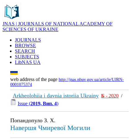
JNAS | JOURNALS OF NATIONAL ACADEMY OF
SCIENCES OF UKRAINE
JOURNALS
BROWSE
SEARCH
SUBJECTS
LibNAS UA
web address of the page
http://jnas.nbuv.gov.ua/article/UJRN-
0001075374
Arkheolohiia i davnia istoriia Ukrainy
Б
- 2020
/
Issue (
2019, Вип. 4
)
Попандопуло З. Х.
Навершя Чмиревої Могили