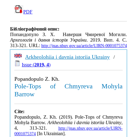
PDF
Бібліографічний опис:
Попандопуло З. Х. Навершя Чмиревої Могили.
Археологія і давня історія України
. 2019. Вип. 4. С.
313-321. URL:
http://jnas.nbuv.gov.ua/article/UJRN-0001075374
Arkheolohiia i davnia istoriia Ukrainy
/
Issue (
2019, 4
)
Popandopulo Z. Kh.
Pole-Tops of Chmyreva Mohyla
Barrow
Cite:
Popandopulo, Z. Kh. (2019). Pole-Tops of Chmyreva
Mohyla Barrow.
Arkheolohiia i davnia istoriia Ukrainy
,
4, 313-321.
http://jnas.nbuv.gov.ua/article/UJRN-
[In Ukrainian].
0001075374