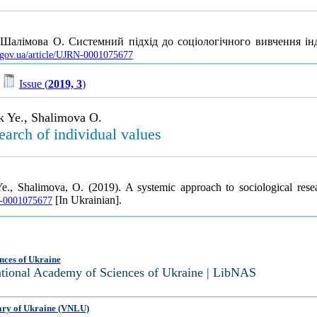
Шалімова О. Системний підхід до соціологічного вивчення ін
v.gov.ua/article/UJRN-0001075677
/
Issue (
2019, 3
)
k Ye., Shalimova O.
earch of individual values
e., Shalimova, O. (2019). A systemic approach to sociological rese
[In Ukrainian].
RN-0001075677
nces of Ukraine
National Academy of Sciences of Ukraine | LibNAS
ary of Ukraine (VNLU)