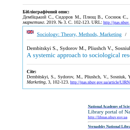
Бібліографічний опис:
Дембіцький С., Сидоров М., Плющ В., Соснюк Є., 
маркетинг
. 2019. № 3. С. 102-123. URL:
http://jnas.nbu
Sociology: Theory, Methods, Marketing
Dembitskyi S., Sydorov M., Pliushch V., Sosniu
A systemic approach to sociological res
Cite:
Dembitskyi, S., Sydorov, M., Pliushch, V., Sosniuk, Y
Marketing
, 3, 102-123.
http://jnas.nbuv.gov.ua/article/UJ
National Academy of Scie
Library portal of 
http://libnas.nbuv.gov.ua
Vernadsky National Libr