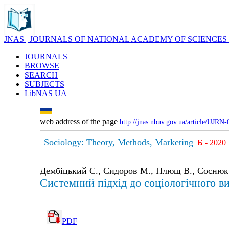
JNAS | JOURNALS OF NATIONAL ACADEMY OF SCIENCES
JOURNALS
BROWSE
SEARCH
SUBJECTS
LibNAS UA
web address of the page
http://jnas.nbuv.gov.ua/article/UJRN
Sociology: Theory, Methods, Marketing
Б
- 2020
Дембіцький С., Сидоров М., Плющ В., Соснюк
Системний підхід до соціологічного в
PDF