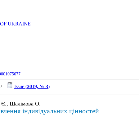
 OF UKRAINE
-0001075677
/
Issue (
2019, № 3
)
 Є., Шалімова О.
ивчення індивідуальних цінностей