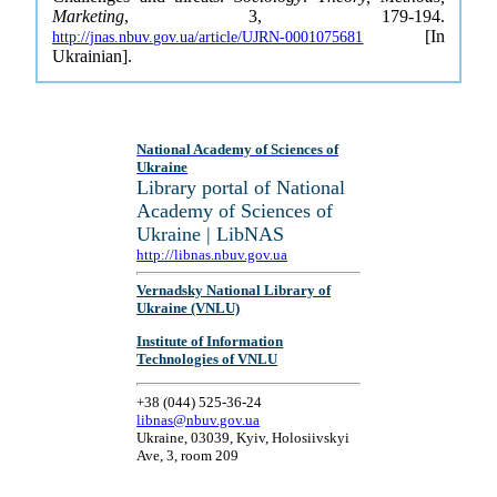
Marketing
, 3, 179-194.
[In
http://jnas.nbuv.gov.ua/article/UJRN-0001075681
Ukrainian].
National Academy of Sciences of
Ukraine
Library portal of National
Academy of Sciences of
Ukraine | LibNAS
http://libnas.nbuv.gov.ua
Vernadsky National Library of
Ukraine (VNLU)
Institute of Information
Technologies of VNLU
+38 (044) 525-36-24
libnas@nbuv.gov.ua
Ukraine, 03039, Kyiv, Holosiivskyi
Ave, 3, room 209