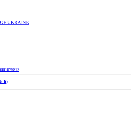
 OF UKRAINE
-0001075813
№ 6
)