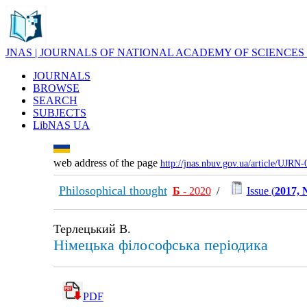
JNAS | JOURNALS OF NATIONAL ACADEMY OF SCIENCES
JOURNALS
BROWSE
SEARCH
SUBJECTS
LibNAS UA
web address of the page
http://jnas.nbuv.gov.ua/article/UJRN
Philosophical thought
Б
- 2020
/
Issue (
2017, 
Терлецький В.
Німецька філософська періодика
PDF