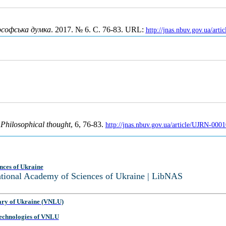
ософська думка
. 2017. № 6. С. 76-83. URL:
http://jnas.nbuv.gov.ua/ar
.
Philosophical thought
, 6, 76-83.
http://jnas.nbuv.gov.ua/article/UJRN-000
nces of Ukraine
National Academy of Sciences of Ukraine | LibNAS
ary of Ukraine (VNLU)
 Technologies of VNLU