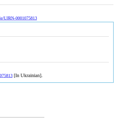
ticle/UJRN-0001075813
[In Ukrainian].
1075813