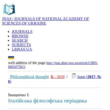
JNAS | JOURNALS OF NATIONAL ACADEMY OF
SCIENCES OF UKRAINE
JOURNALS
BROWSE
SEARCH
SUBJECTS
LibNAS UA
web address of the page
http://jnas.nbuv.gov.ua/article/UJRN-
0001075815
Philosophical thought
Б
- 2020
/
Issue (
2017, №
6
)
Іващенко І.
Італійська філософська періодика