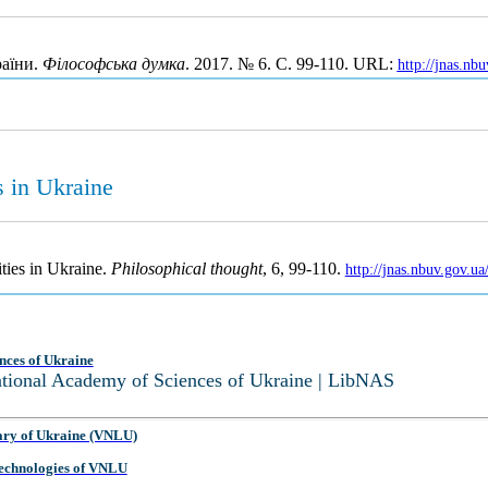
раїни.
Філософська думка
. 2017. № 6. С. 99-110. URL:
http://jnas.nb
s in Ukraine
ities in Ukraine.
Philosophical thought
, 6, 99-110.
http://jnas.nbuv.gov.u
nces of Ukraine
National Academy of Sciences of Ukraine | LibNAS
ary of Ukraine (VNLU)
 Technologies of VNLU