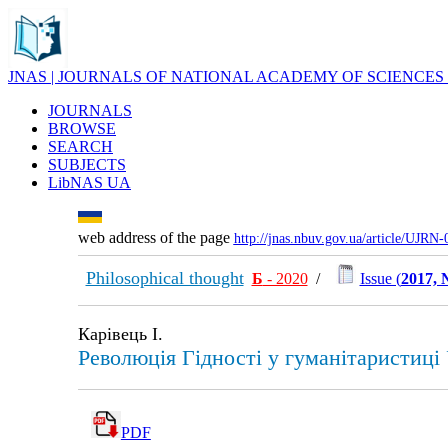
JNAS | JOURNALS OF NATIONAL ACADEMY OF SCIENCES
JOURNALS
BROWSE
SEARCH
SUBJECTS
LibNAS UA
web address of the page
http://jnas.nbuv.gov.ua/article/UJRN
Philosophical thought
Б
- 2020
/
Issue (
2017, 
Карівець І.
Революція Гідності у гуманітаристиці
PDF