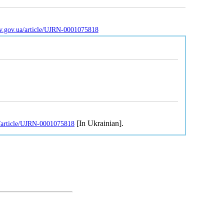
uv.gov.ua/article/UJRN-0001075818
[In Ukrainian].
a/article/UJRN-0001075818