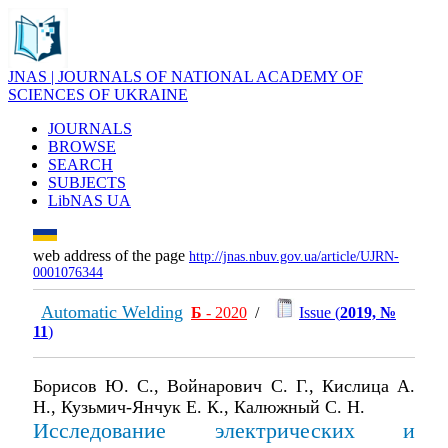
JNAS | JOURNALS OF NATIONAL ACADEMY OF
SCIENCES OF UKRAINE
JOURNALS
BROWSE
SEARCH
SUBJECTS
LibNAS UA
web address of the page
http://jnas.nbuv.gov.ua/article/UJRN-
0001076344
Automatic Welding
Б
- 2020
/
Issue (
2019, №
11
)
Борисов Ю. С., Войнарович С. Г., Кислица А.
Н., Кузьмич-Янчук Е. К., Калюжный С. Н.
Исследование электрических и