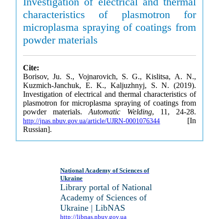
Investigation of electrical and thermal
characteristics of plasmotron for
microplasma spraying of coatings from
powder materials
Cite:
Borisov, Ju. S., Vojnarovich, S. G., Kislitsa, A. N.,
Kuzmich-Janchuk, E. K., Kaljuzhnyj, S. N. (2019).
Investigation of electrical and thermal characteristics of
plasmotron for microplasma spraying of coatings from
powder materials.
Automatic Welding
, 11, 24-28.
[In
http://jnas.nbuv.gov.ua/article/UJRN-0001076344
Russian].
National Academy of Sciences of
Ukraine
Library portal of National
Academy of Sciences of
Ukraine | LibNAS
http://libnas.nbuv.gov.ua