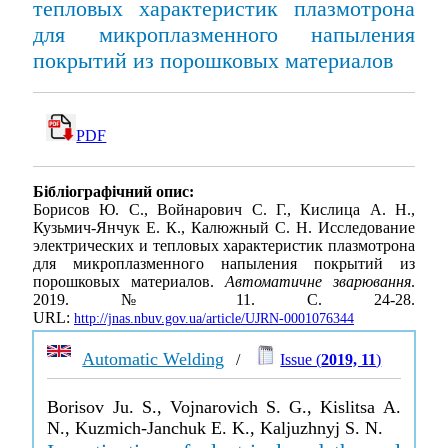
тепловых характеристик плазмотрона
для микроплазменного напыления
покрытий из порошковых материалов
PDF
Бібліографічний опис:
Борисов Ю. С., Войнарович С. Г., Кислица А. Н.,
Кузьмич-Янчук Е. К., Калюжный С. Н. Исследование
электрических и тепловых характеристик плазмотрона
для микроплазменного напыления покрытий из
порошковых материалов.
Автоматичне зварювання
.
2019. № 11. С. 24-28.
URL:
http://jnas.nbuv.gov.ua/article/UJRN-0001076344
Automatic Welding
/
Issue (
2019, 11
)
Borisov Ju. S., Vojnarovich S. G., Kislitsa A.
N., Kuzmich-Janchuk E. K., Kaljuzhnyj S. N.