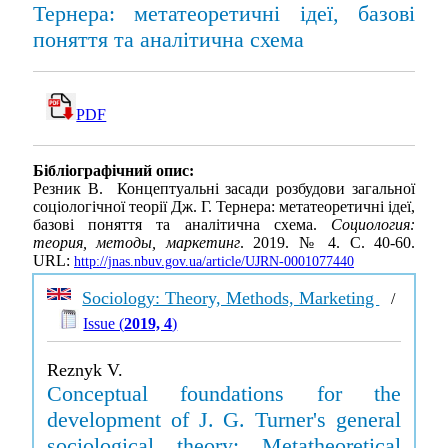
Тернера: метатеоретичні ідеї, базові
поняття та аналітична схема
PDF
Бібліографічний опис:
Резник В. Концептуальні засади розбудови загальної
соціологічної теорії Дж. Г. Тернера: метатеоретичні ідеї,
базові поняття та аналітична схема.
Социология:
теория, методы, маркетинг
. 2019. № 4. С. 40-60.
URL:
http://jnas.nbuv.gov.ua/article/UJRN-0001077440
Sociology: Theory, Methods, Marketing
/
Issue (
2019, 4
)
Reznyk V.
Conceptual foundations for the
development of J. G. Turner's general
sociological theory: Metatheoretical