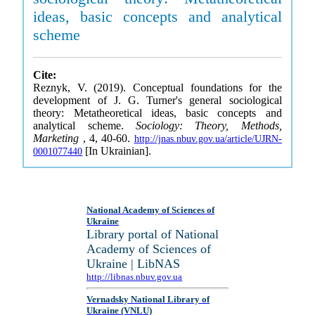
ideas, basic concepts and analytical
scheme
Cite:
Reznyk, V. (2019). Conceptual foundations for the
development of J. G. Turner's general sociological
theory: Metatheoretical ideas, basic concepts and
analytical scheme.
Sociology: Theory, Methods,
Marketing
, 4, 40-60.
http://jnas.nbuv.gov.ua/article/UJRN-
[In Ukrainian].
0001077440
National Academy of Sciences of
Ukraine
Library portal of National
Academy of Sciences of
Ukraine | LibNAS
http://libnas.nbuv.gov.ua
Vernadsky National Library of
Ukraine (VNLU)