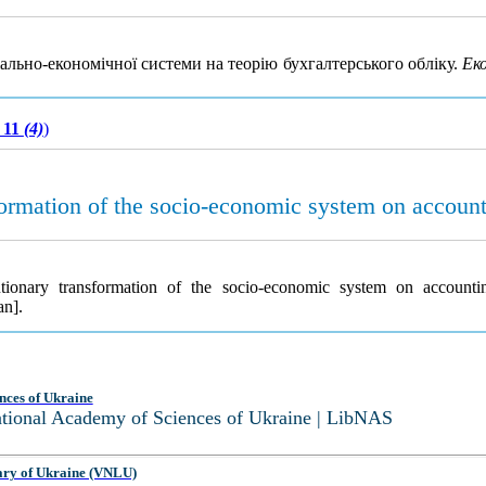
льно-економічної системи на теорію бухгалтерського обліку.
Ек
 11
(4)
)
sformation of the socio-economic system on account
utionary transformation of the socio-economic system on account
an].
nces of Ukraine
National Academy of Sciences of Ukraine | LibNAS
ary of Ukraine (VNLU)