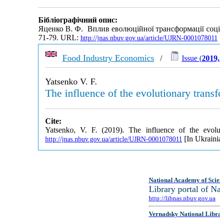
Бібліографічний опис:
Яценко В. Ф. Вплив еволюційної трансформації соціа
71-79. URL:
http://jnas.nbuv.gov.ua/article/UJRN-0001078011
Food Industry Economics
/
Issue (
2019,
Yatsenko V. F.
The influence of the evolutionary tran
Cite:
Yatsenko, V. F. (2019). The influence of the evol
[In Ukraini
http://jnas.nbuv.gov.ua/article/UJRN-0001078011
National Academy of Scie
Library portal of 
http://libnas.nbuv.gov.ua
Vernadsky National Libr