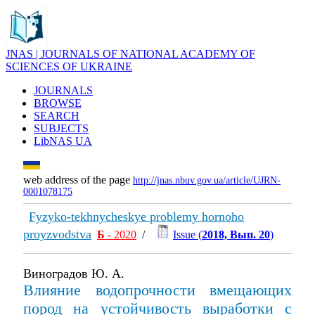
JNAS | JOURNALS OF NATIONAL ACADEMY OF
SCIENCES OF UKRAINE
JOURNALS
BROWSE
SEARCH
SUBJECTS
LibNAS UA
web address of the page
http://jnas.nbuv.gov.ua/article/UJRN-
0001078175
Fyzyko-tekhnycheskye problemy hornoho
proyzvodstva
Б
- 2020
/
Issue (
2018, Вып. 20
)
Виноградов Ю. А.
Влияние водопрочности вмещающих
пород на устойчивость выработки с