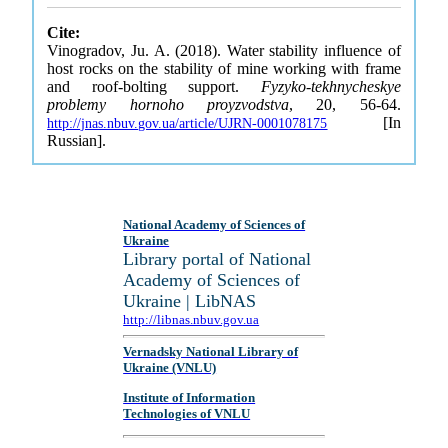
Cite:
Vinogradov, Ju. A. (2018). Water stability influence of
host rocks on the stability of mine working with frame
and roof-bolting support.
Fyzyko-tekhnycheskye
problemy hornoho proyzvodstva
, 20, 56-64.
[In
http://jnas.nbuv.gov.ua/article/UJRN-0001078175
Russian].
National Academy of Sciences of
Ukraine
Library portal of National
Academy of Sciences of
Ukraine | LibNAS
http://libnas.nbuv.gov.ua
Vernadsky National Library of
Ukraine (VNLU)
Institute of Information
Technologies of VNLU