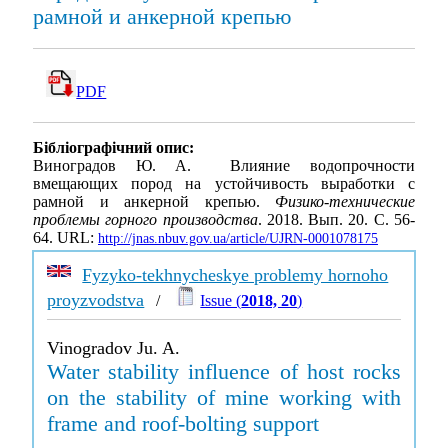
рамной и анкерной крепью
PDF
Бібліографічний опис:
Виноградов Ю. А. Влияние водопрочности
вмещающих пород на устойчивость выработки с
рамной и анкерной крепью.
Физико-технические
проблемы горного производства
. 2018. Вып. 20. С. 56-
64. URL:
http://jnas.nbuv.gov.ua/article/UJRN-0001078175
Fyzyko-tekhnycheskye problemy hornoho
proyzvodstva
/
Issue (
2018, 20
)
Vinogradov Ju. A.
Water stability influence of host rocks
on the stability of mine working with
frame and roof-bolting support