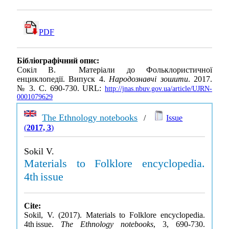
PDF
Бібліографічний опис:
Сокіл В. Матеріали до Фольклористичної
енциклопедії. Випуск 4.
Народознавчі зошити
. 2017.
№ 3. С. 690-730. URL:
http://jnas.nbuv.gov.ua/article/UJRN-
0001079629
The Ethnology notebooks
/
Issue
(
2017, 3
)
Sokil V.
Materials to Folklore encyclopedia.
4th issue
Cite:
Sokil, V. (2017). Materials to Folklore encyclopedia.
4th issue.
The Ethnology notebooks
, 3, 690-730.