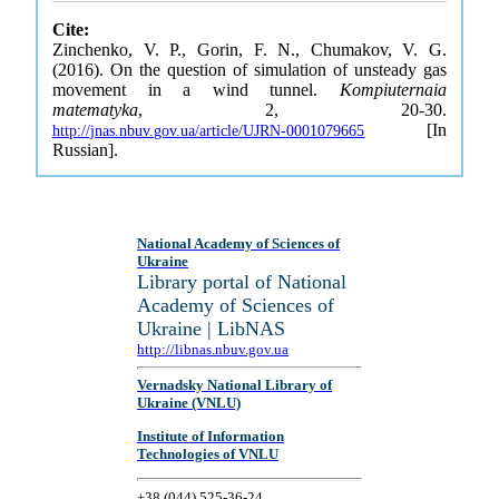
Cite:
Zinchenko, V. P., Gorin, F. N., Chumakov, V. G.
(2016). On the question of simulation of unsteady gas
movement in a wind tunnel.
Kompiuternaia
matematyka
, 2, 20-30.
[In
http://jnas.nbuv.gov.ua/article/UJRN-0001079665
Russian].
National Academy of Sciences of
Ukraine
Library portal of National
Academy of Sciences of
Ukraine | LibNAS
http://libnas.nbuv.gov.ua
Vernadsky National Library of
Ukraine (VNLU)
Institute of Information
Technologies of VNLU
+38 (044) 525-36-24