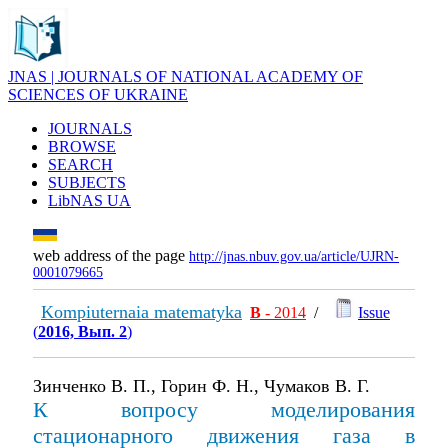
JNAS | JOURNALS OF NATIONAL ACADEMY OF
SCIENCES OF UKRAINE
JOURNALS
BROWSE
SEARCH
SUBJECTS
LibNAS UA
web address of the page
http://jnas.nbuv.gov.ua/article/UJRN-
0001079665
Kompiuternaia matematyka
В
- 2014
/
Issue
(
2016, Вып. 2
)
Зинченко В. П., Горин Ф. Н., Чумаков В. Г.
К вопросу моделирования
стационарного движения газа в