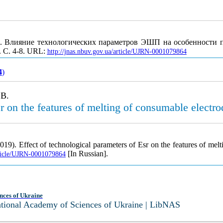
 Б. Влияние технологических параметров ЭШП на особенности п
. С. 4-8. URL:
http://jnas.nbuv.gov.ua/article/UJRN-0001079864
4
)
 B.
sr on the features of melting of consumable electr
2019). Effect of technological parameters of Esr on the features of me
[In Russian].
article/UJRN-0001079864
nces of Ukraine
National Academy of Sciences of Ukraine | LibNAS