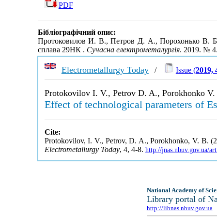
PDF
Бібліографічний опис:
Протоковилов И. В., Петров Д. А., Порохонько В.
сплава 29НК .
Сучасна електрометалургія
. 2019. № 4
Electrometallurgy Today
/
Issue (
2019, 
Protokovilov I. V., Petrov D. A., Porokhonko V.
Effect of technological parameters of E
Cite:
Protokovilov, I. V., Petrov, D. A., Porokhonko, V. B. (
Electrometallurgy Today
, 4, 4-8.
http://jnas.nbuv.gov.ua/
National Academy of Scie
Library portal of 
http://libnas.nbuv.gov.ua