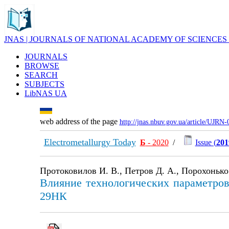
JNAS | JOURNALS OF NATIONAL ACADEMY OF SCIENCES
JOURNALS
BROWSE
SEARCH
SUBJECTS
LibNAS UA
web address of the page
http://jnas.nbuv.gov.ua/article/UJRN
Electrometallurgy Today
Б
- 2020
/
Issue (
201
Протоковилов И. В., Петров Д. А., Порохонько 
Влияние технологических параметров
29НК